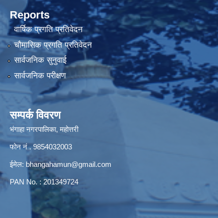
Reports
वार्षिक प्रगति प्रतिवेदन
चौमासिक प्रगति प्रतिवेदन
सार्वजनिक सुनुवाई
सार्वजनिक परीक्षण
सम्पर्क विवरण
भंगाहा नगरपालिका, महोत्तरी
फोन नं . 9854032003
ईमेल:
bhangahamun@gmail.com
PAN No. : 201349724