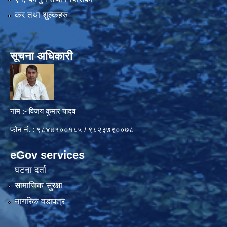
कर तथा शुल्कहरु
सूचना अधिकारी
नाम :- विजय कुमार यादव
फोन नं. : ९८४४१००१८५ / ९८२३७९००७८
eGov services
घटना दर्ता
सामाजिक सुरक्षा
नागरिक वडापत्र