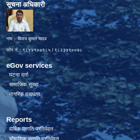
सूचना अधिकारी
नाम :- विजय कुमार यादव
फोन नं. : ९८४४१००१८५ / ९८२३७९००७८
eGov services
घटना दर्ता
सामाजिक सुरक्षा
नागरिक वडापत्र
Reports
वार्षिक प्रगति प्रतिवेदन
चौमासिक प्रगति प्रतिवेदन