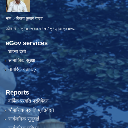
नाम :- विजय कुमार यादव
फोन नं. : ९८४४१००१८५ / ९८२३७९००७८
eGov services
घटना दर्ता
सामाजिक सुरक्षा
नागरिक वडापत्र
Reports
वार्षिक प्रगति प्रतिवेदन
चौमासिक प्रगति प्रतिवेदन
सार्वजनिक सुनुवाई