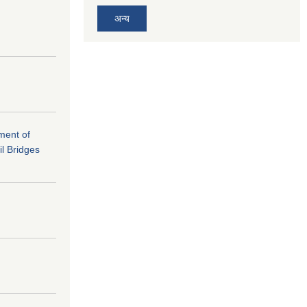
अन्य
ement of
il Bridges