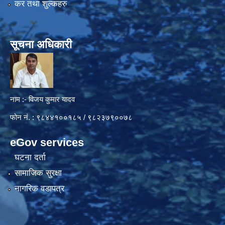
कर तथा शुल्कहरु
सूचना अधिकारी
नाम :- विजय कुमार यादव
फोन नं. : ९८४४१००१८५ / ९८२३७९००७८
eGov services
घटना दर्ता
सामाजिक सुरक्षा
नागरिक वडापत्र