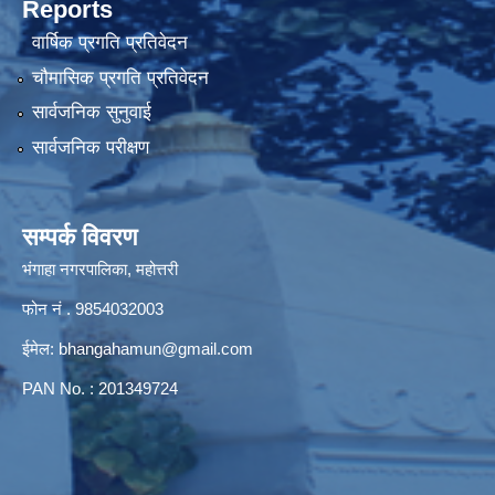
Reports
वार्षिक प्रगति प्रतिवेदन
चौमासिक प्रगति प्रतिवेदन
सार्वजनिक सुनुवाई
सार्वजनिक परीक्षण
सम्पर्क विवरण
भंगाहा नगरपालिका, महोत्तरी
फोन नं . 9854032003
ईमेल:
bhangahamun@gmail.com
PAN No. : 201349724