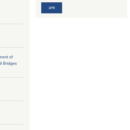
अन्य
ement of
il Bridges