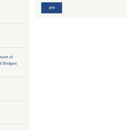
अन्य
ement of
il Bridges