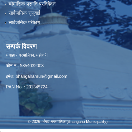
चौमासिक प्रगति प्रतिवेदन
सार्वजनिक सुनुवाई
सार्वजनिक परीक्षण
सम्पर्क विवरण
भंगाहा नगरपालिका, महोत्तरी
फोन नं . 9854032003
ईमेल:
bhangahamun@gmail.com
PAN No. : 201349724
© 2026 भँगहा नगरपालिका(Bhangaha Municipality)