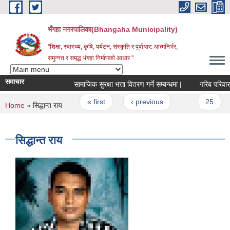
Skip to main content
भँगहा नगरपालिका(Bhangaha Municipality)
"शिक्षा, स्वास्थ्य, कृषि, पर्यटन, संस्कृति र पूर्वाधार: आत्मनिर्भर,
समुन्नत र समृद्ध भंगहा निर्माणको आधार "
समाचार
सामाजिक सुरक्षा भत्ता वितरण गर्ने सम्बन्धमा |
गरिब परिवारको प
Pages
« first
‹ previous
…
25
You are here
Home
» सिद्धान्त राय
सिद्धान्त राय