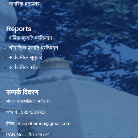
नागरिक वडापत्र
Reports
वार्षिक प्रगति प्रतिवेदन
चौमासिक प्रगति प्रतिवेदन
सार्वजनिक सुनुवाई
सार्वजनिक परीक्षण
सम्पर्क विवरण
भंगाहा नगरपालिका, महोत्तरी
फोन नं . 9854032003
ईमेल:
bhangahamun@gmail.com
PAN No. : 201349724