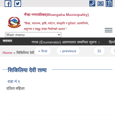
Skip to main content
भँगहा नगरपालिका(Bhangaha Municipality)
"शिक्षा, स्वास्थ्य, कृषि, पर्यटन, संस्कृति र पूर्वाधार: आत्मनिर्भर,
समुन्नत र समृद्ध भंगहा निर्माणको आधार "
समाचार
गणक (Enumerator) आवश्यकता सम्बन्धित सूचना ।
क्रिकेट 
Pages
« first
‹ previous
…
11
12
You are here
Home
» सिकिलिया देवी तत्मा
सिकिलिया देवी तत्मा
वडा नं ९
दलित महिला