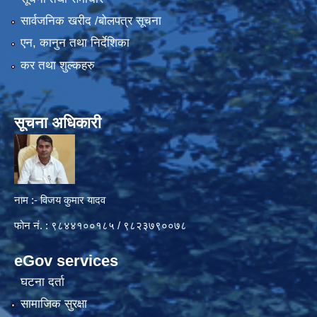
सार्वजनिक खरीद /बोलपत्र सूचना
एन, कानुन तथा निर्देशिका
कर तथा शुल्कहरु
सूचना अधिकारी
नाम :- विजय कुमार यादव
फोन नं. : ९८४४१००१८५ / ९८२३७९००७८
eGov services
घटना दर्ता
सामाजिक सुरक्षा