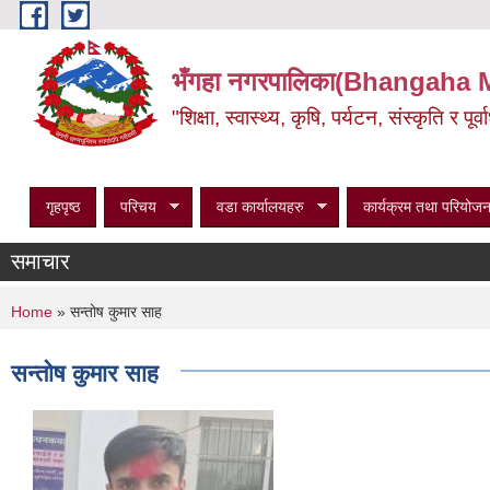
Skip to main content
भँगहा नगरपालिका(Bhangaha 
"शिक्षा, स्वास्थ्य, कृषि, पर्यटन, संस्कृति र प
गृहपृष्ठ
परिचय
वडा कार्यालयहरु
कार्यक्रम तथा परियोजन
समाचार
You are here
Home
» सन्तोष कुमार साह
सन्तोष कुमार साह