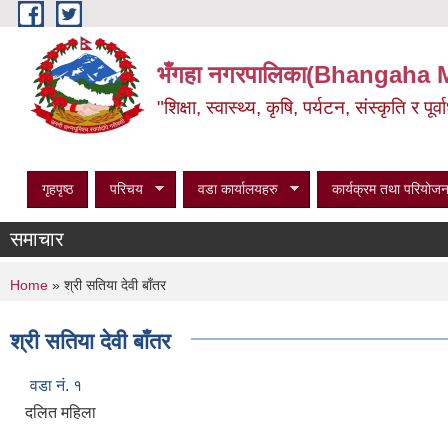
Skip to main content
भँगहा नगरपालिका(Bhangaha 
"शिक्षा, स्वास्थ्य, कृषि, पर्यटन, संस्कृति र प
गृहपृष्ठ
परिचय
वडा कार्यालयहरु
कार्यक्रम तथा परियोजन
समाचार
You are here
Home
» श्री सतिया देवी बाँतर
श्री सतिया देवी बाँतर
वडा नं. १
दलित महिला