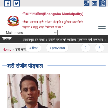
Skip to main content
भँगहा नगरपालिका(Bhangaha Municipality)
"शिक्षा, स्वास्थ्य, कृषि, पर्यटन, संस्कृति र पूर्वाधार: आत्मनिर्भर,
समुन्नत र समृद्ध भंगहा निर्माणको आधार "
समाचार
आधारभुत तह कक्षा ८ उत्तीर्ण परीक्षाको तालिका प्रकाशन गर्ने सम्बन्धमा ।
Pages
« first
‹ previous
…
2
3
You are here
Home
» श्री संजीव पौड्याल
श्री संजीव पौड्याल