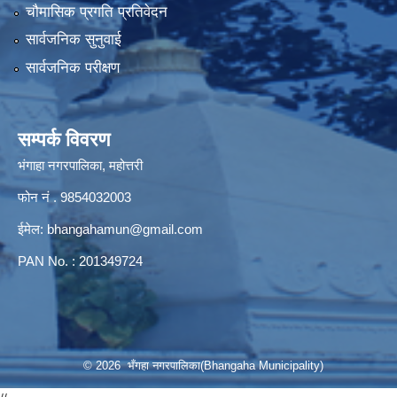
चौमासिक प्रगति प्रतिवेदन
सार्वजनिक सुनुवाई
सार्वजनिक परीक्षण
सम्पर्क विवरण
भंगाहा नगरपालिका, महोत्तरी
फोन नं . 9854032003
ईमेल:
bhangahamun@gmail.com
PAN No. : 201349724
© 2026 भँगहा नगरपालिका(Bhangaha Municipality)