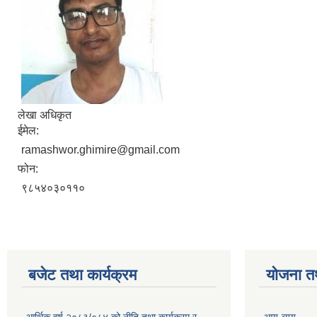
लेखा अधिकृत
ईमेल:
ramashwor.ghimire@gmail.com
फोन:
९८५४०३०११०
बजेट तथा कार्यक्रम
योजना त
आर्थिक वर्ष २०८३/०८४ को नीति तथा कार्यक्रम र
आय-व्यय