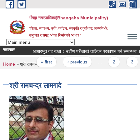
Skip to main content
भँगहा नगरपालिका(Bhangaha Municipality)
"शिक्षा, स्वास्थ्य, कृषि, पर्यटन, संस्कृति र पूर्वाधार: आत्मनिर्भर,
समुन्नत र समृद्ध भंगहा निर्माणको आधार "
समाचार
आधारभुत तह कक्षा ८ उत्तीर्ण परीक्षाको तालिका प्रकाशन गर्ने सम्बन्धमा ।
Pages
« first
‹ previous
…
2
3
You are here
Home
» श्री रामचन्द्र लामगादे
श्री रामचन्द्र लामगादे