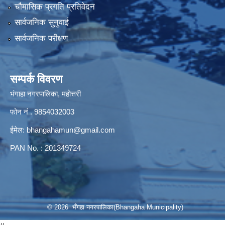
चौमासिक प्रगति प्रतिवेदन
सार्वजनिक सुनुवाई
सार्वजनिक परीक्षण
सम्पर्क विवरण
भंगाहा नगरपालिका, महोत्तरी
फोन नं . 9854032003
ईमेल:
bhangahamun@gmail.com
PAN No. : 201349724
© 2026 भँगहा नगरपालिका(Bhangaha Municipality)