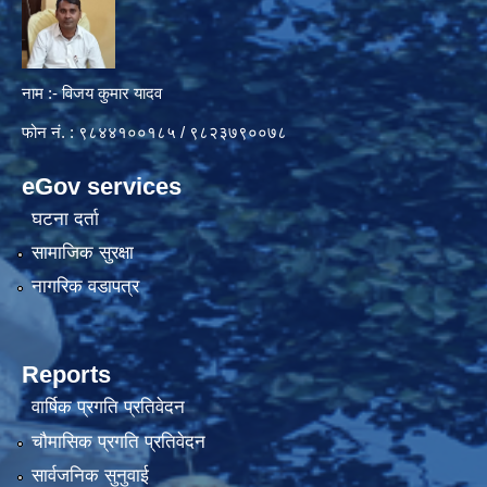
नाम :- विजय कुमार यादव
फोन नं. : ९८४४१००१८५ / ९८२३७९००७८
eGov services
घटना दर्ता
सामाजिक सुरक्षा
नागरिक वडापत्र
Reports
वार्षिक प्रगति प्रतिवेदन
चौमासिक प्रगति प्रतिवेदन
सार्वजनिक सुनुवाई