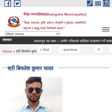
Skip to main content
भँगहा नगरपालिका(Bhangaha Municipality)
"शिक्षा, स्वास्थ्य, कृषि, पर्यटन, संस्कृति र पूर्वाधार: आत्मनिर्भर,
समुन्नत र समृद्ध भंगहा निर्माणको आधार "
समाचार
आधारभुत तह कक्षा ८ उत्तीर्ण परीक्षाको तालिका प्रकाशन गर्ने सम्बन्धम
Pages
« first
‹ previous
…
2
3
You are here
Home
» श्री बिमलेश कुमार यादव
श्री बिमलेश कुमार यादव