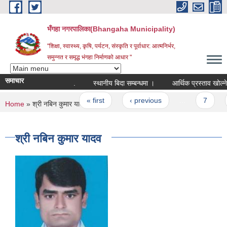
Skip to main content
भँगहा नगरपालिका(Bhangaha Municipality)
"शिक्षा, स्वास्थ्य, कृषि, पर्यटन, संस्कृति र पूर्वाधार: आत्मनिर्भर,
समुन्नत र समृद्ध भंगहा निर्माणको आधार "
समाचार
.
स्थानीय बिदा सम्बन्धमा ।
आर्थिक प्रस्ताव खोल्ने स
Pages
« first
‹ previous
…
7
8
You are here
Home
» श्री नबिन कुमार यादव
श्री नबिन कुमार यादव