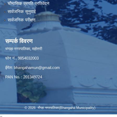
चौमासिक प्रगति प्रतिवेदन
सार्वजनिक सुनुवाई
सार्वजनिक परीक्षण
सम्पर्क विवरण
भंगाहा नगरपालिका, महोत्तरी
फोन नं . 9854032003
ईमेल:
bhangahamun@gmail.com
PAN No. : 201349724
© 2026 भँगहा नगरपालिका(Bhangaha Municipality)