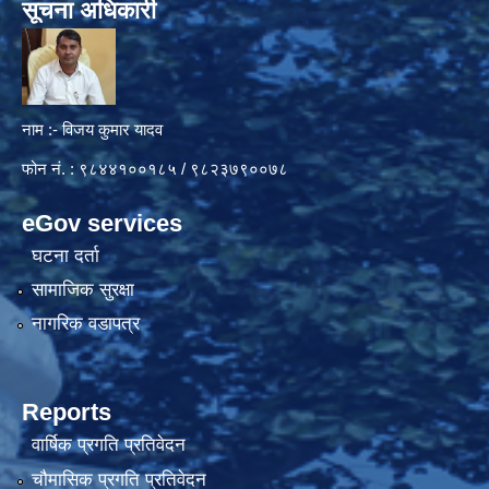
सूचना अधिकारी
नाम :- विजय कुमार यादव
फोन नं. : ९८४४१००१८५ / ९८२३७९००७८
eGov services
घटना दर्ता
सामाजिक सुरक्षा
नागरिक वडापत्र
Reports
वार्षिक प्रगति प्रतिवेदन
चौमासिक प्रगति प्रतिवेदन