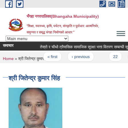
Skip to main content
भँगहा नगरपालिका(Bhangaha Municipality)
"शिक्षा, स्वास्थ्य, कृषि, पर्यटन, संस्कृति र पूर्वाधार: आत्मनिर्भर,
समुन्नत र समृद्ध भंगहा निर्माणको आधार "
समाचार
तेस्रो र चौथो त्रैमासिक सामाजिक सूरक्षा भत्ता वितरण सम्बन्धी सूचना
Pages
« first
‹ previous
…
22
You are here
Home
» श्री जितेन्द्र कुमार सिंह
श्री जितेन्द्र कुमार सिंह