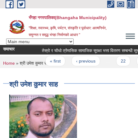
Skip to main content
भँगहा नगरपालिका(Bhangaha Municipality)
"शिक्षा, स्वास्थ्य, कृषि, पर्यटन, संस्कृति र पूर्वाधार: आत्मनिर्भर,
समुन्नत र समृद्ध भंगहा निर्माणको आधार "
समाचार
तेस्रो र चौथो त्रैमासिक सामाजिक सूरक्षा भत्ता वितरण सम्बन्धी सूचना 
Pages
« first
‹ previous
…
22
2
You are here
Home
» श्री उमेश कुमार साह
श्री उमेश कुमार साह