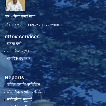
नाम :- विजय कुमार यादव
फोन नं. : ९८४४१००१८५ / ९८२३७९००७८
eGov services
घटना दर्ता
सामाजिक सुरक्षा
नागरिक वडापत्र
Reports
वार्षिक प्रगति प्रतिवेदन
चौमासिक प्रगति प्रतिवेदन
सार्वजनिक सुनुवाई