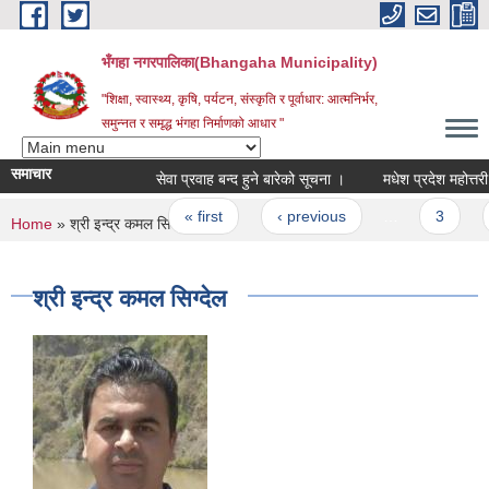
Skip to main content
भँगहा नगरपालिका(Bhangaha Municipality)
"शिक्षा, स्वास्थ्य, कृषि, पर्यटन, संस्कृति र पूर्वाधार: आत्मनिर्भर,
समुन्नत र समृद्ध भंगहा निर्माणको आधार "
समाचार
सेवा प्रवाह बन्द हुने बारेको सूचना ।
Pages
« first
‹ previous
…
3
4
You are here
Home
» श्री इन्द्र कमल सिग्देल
श्री इन्द्र कमल सिग्देल