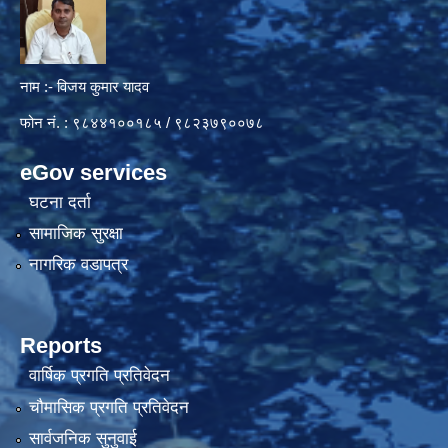
नाम :- विजय कुमार यादव
फोन नं. : ९८४४१००१८५ / ९८२३७९००७८
eGov services
घटना दर्ता
सामाजिक सुरक्षा
नागरिक वडापत्र
Reports
वार्षिक प्रगति प्रतिवेदन
चौमासिक प्रगति प्रतिवेदन
सार्वजनिक सुनुवाई