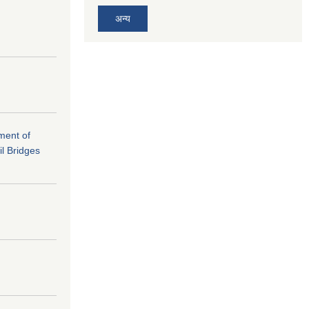
अन्य
ement of
il Bridges