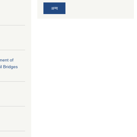
अन्य
ement of
il Bridges