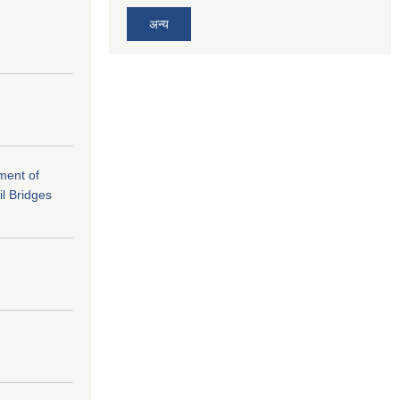
अन्य
ement of
il Bridges