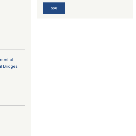
अन्य
ement of
il Bridges