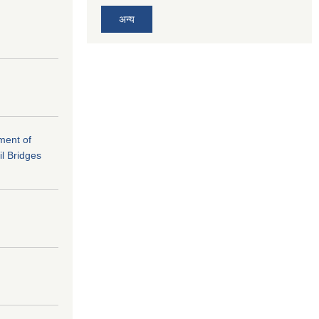
अन्य
ement of
il Bridges