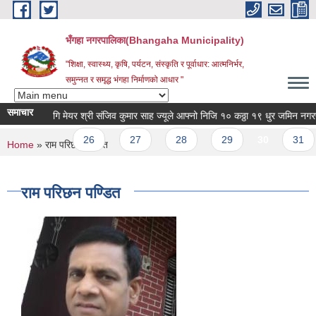
Skip to main content
भँगहा नगरपालिका(Bhangaha Municipality)
"शिक्षा, स्वास्थ्य, कृषि, पर्यटन, संस्कृति र पूर्वाधार: आत्मनिर्भर,
समुन्नत र समृद्ध भंगहा निर्माणको आधार "
समाचार
वनको लागि मेयर श्री संजिव कुमार साह ज्यूले आफ्नो निजि १० कठ्ठा १९ धुर जमिन नगरपालि
ous
…
26
27
28
29
30
31
You are here
Home
» राम परिछन पण्डित
राम परिछन पण्डित