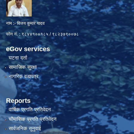
नाम :- विजय कुमार यादव
फोन नं. : ९८४४१००१८५ / ९८२३७९००७८
eGov services
घटना दर्ता
सामाजिक सुरक्षा
नागरिक वडापत्र
Reports
वार्षिक प्रगति प्रतिवेदन
चौमासिक प्रगति प्रतिवेदन
सार्वजनिक सुनुवाई