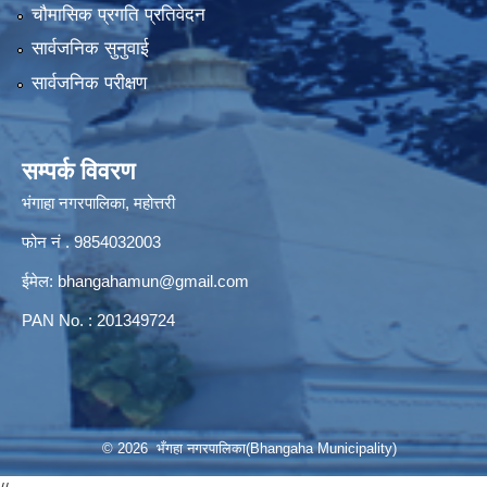
चौमासिक प्रगति प्रतिवेदन
सार्वजनिक सुनुवाई
सार्वजनिक परीक्षण
सम्पर्क विवरण
भंगाहा नगरपालिका, महोत्तरी
फोन नं . 9854032003
ईमेल:
bhangahamun@gmail.com
PAN No. : 201349724
© 2026 भँगहा नगरपालिका(Bhangaha Municipality)