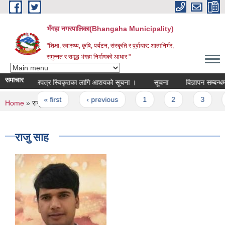
Skip to main content
भँगहा नगरपालिका(Bhangaha Municipality)
"शिक्षा, स्वास्थ्य, कृषि, पर्यटन, संस्कृति र पूर्वाधार: आत्मनिर्भर,
समुन्नत र समृद्ध भंगहा निर्माणको आधार "
समाचार
बोलपत्र स्विकृतका लागि आशयको सूचना ।
सूचना
विज्ञापन सम्बन्धमा ।
Pages
« first
‹ previous
1
2
3
4
You are here
Home
» राजु साह
राजु साह