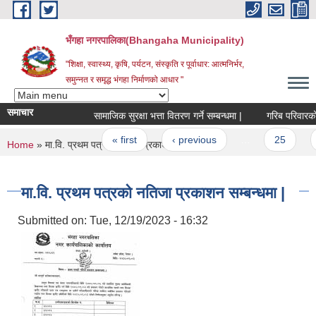
Skip to main content
भँगहा नगरपालिका(Bhangaha Municipality)
"शिक्षा, स्वास्थ्य, कृषि, पर्यटन, संस्कृति र पूर्वाधार: आत्मनिर्भर,
समुन्नत र समृद्ध भंगहा निर्माणको आधार "
समाचार
सामाजिक सुरक्षा भत्ता वितरण गर्ने सम्बन्धमा |
गरिब परिवारको प्र
Pages
« first
‹ previous
…
25
2
You are here
Home
» मा.वि. प्रथम पत्रको नतिजा प्रकाशन सम्बन्धमा |
मा.वि. प्रथम पत्रको नतिजा प्रकाशन सम्बन्धमा |
Submitted on:
Tue, 12/19/2023 - 16:32