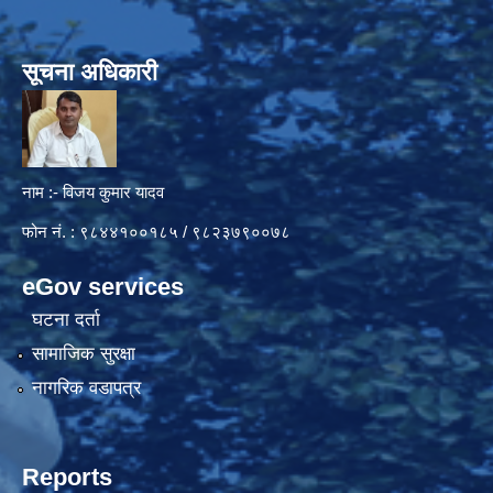
सूचना अधिकारी
नाम :- विजय कुमार यादव
फोन नं. : ९८४४१००१८५ / ९८२३७९००७८
eGov services
घटना दर्ता
सामाजिक सुरक्षा
नागरिक वडापत्र
Reports