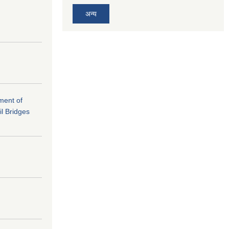
अन्य
ement of
il Bridges