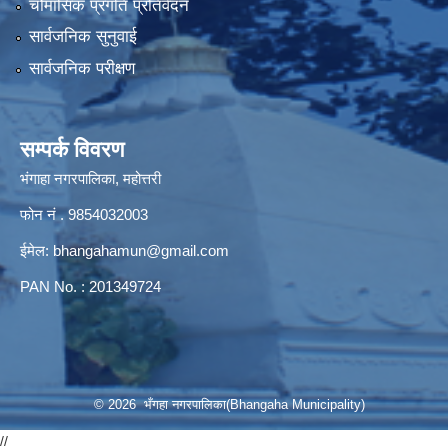
चौमासिक प्रगति प्रतिवेदन
सार्वजनिक सुनुवाई
सार्वजनिक परीक्षण
सम्पर्क विवरण
भंगाहा नगरपालिका, महोत्तरी
फोन नं . 9854032003
ईमेल:
bhangahamun@gmail.com
PAN No. : 201349724
© 2026 भँगहा नगरपालिका(Bhangaha Municipality)
//