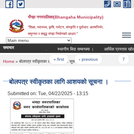
Skip to main content
भँगहा नगरपालिका(Bhangaha Municipality)
"शिक्षा, स्वास्थ्य, कृषि, पर्यटन, संस्कृति र पूर्वाधार: आत्मनिर्भर,
समुन्नत र समृद्ध भंगहा निर्माणको आधार "
समाचार
.
स्थानीय बिदा सम्बन्धमा ।
आर्थिक प्रस्ताव खोल्ने
Pages
« first
‹ previous
…
7
You are here
Home
» बोलपत्र स्वीकृतका लागि आशयको सूचना ।
बोलपत्र स्वीकृतका लागि आशयको सूचना ।
Submitted on:
Tue, 04/22/2025 - 13:15