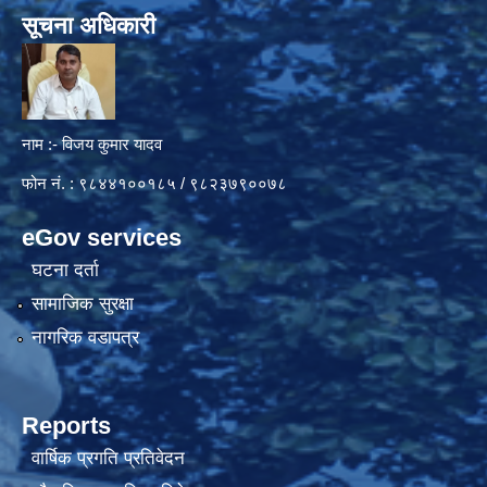
सूचना अधिकारी
नाम :- विजय कुमार यादव
फोन नं. : ९८४४१००१८५ / ९८२३७९००७८
eGov services
घटना दर्ता
सामाजिक सुरक्षा
नागरिक वडापत्र
Reports
वार्षिक प्रगति प्रतिवेदन