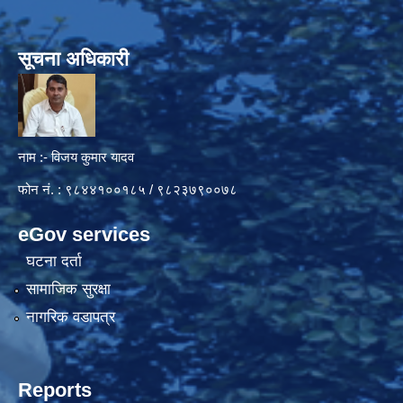
सूचना अधिकारी
नाम :- विजय कुमार यादव
फोन नं. : ९८४४१००१८५ / ९८२३७९००७८
eGov services
घटना दर्ता
सामाजिक सुरक्षा
नागरिक वडापत्र
Reports