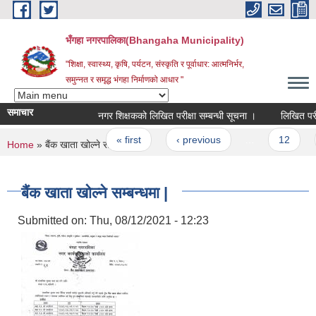
Skip to main content
भँगहा नगरपालिका(Bhangaha Municipality)
"शिक्षा, स्वास्थ्य, कृषि, पर्यटन, संस्कृति र पूर्वाधार: आत्मनिर्भर,
समुन्नत र समृद्ध भंगहा निर्माणको आधार "
समाचार
नगर शिक्षकको लिखित परीक्षा सम्बन्धी सूचना ।
लिखित परीक्षा
Pages
« first
‹ previous
…
12
1
You are here
Home
» बैंक खाता खोल्ने सम्बन्धमा |
बैंक खाता खोल्ने सम्बन्धमा |
Submitted on:
Thu, 08/12/2021 - 12:23