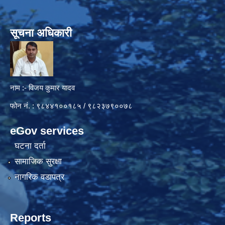
सूचना अधिकारी
नाम :- विजय कुमार यादव
फोन नं. : ९८४४१००१८५ / ९८२३७९००७८
eGov services
घटना दर्ता
सामाजिक सुरक्षा
नागरिक वडापत्र
Reports