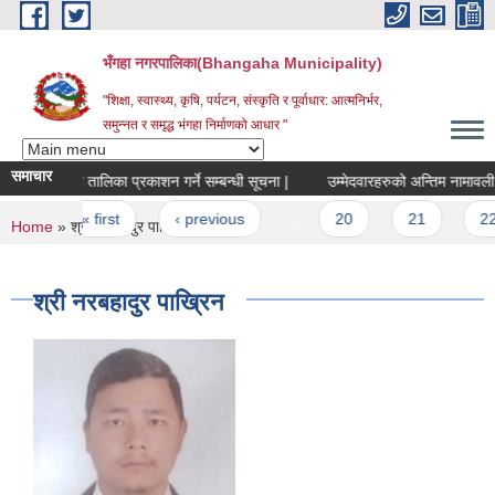
Skip to main content
भँगहा नगरपालिका(Bhangaha Municipality)
"शिक्षा, स्वास्थ्य, कृषि, पर्यटन, संस्कृति र पूर्वाधार: आत्मनिर्भर,
समुन्नत र समृद्ध भंगहा निर्माणको आधार "
समाचार
परिक्षा तालिका प्रकाशन गर्ने सम्बन्धी सूचना |
उम्मेदवारहरुको अन्तिम नामावली प्रक
Pages
« first
‹ previous
…
20
21
22
You are here
Home
» श्री नरबहादुर पाख्रिन
श्री नरबहादुर पाख्रिन