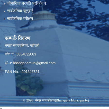
चौमासिक प्रगति प्रतिवेदन
सार्वजनिक सुनुवाई
सार्वजनिक परीक्षण
सम्पर्क विवरण
भंगाहा नगरपालिका, महोत्तरी
फोन नं . 9854032003
ईमेल:
bhangahamun@gmail.com
PAN No. : 201349724
© 2026 भँगहा नगरपालिका(Bhangaha Municipality)