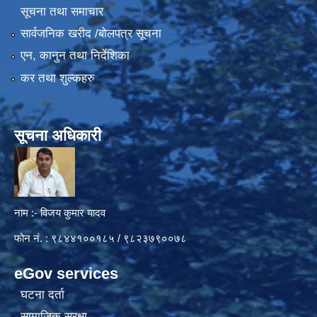
सूचना तथा समाचार
सार्वजनिक खरीद /बोलपत्र सूचना
एन, कानुन तथा निर्देशिका
कर तथा शुल्कहरु
सूचना अधिकारी
नाम :- विजय कुमार यादव
फोन नं. : ९८४४१००१८५ / ९८२३७९००७८
eGov services
घटना दर्ता
सामाजिक सुरक्षा