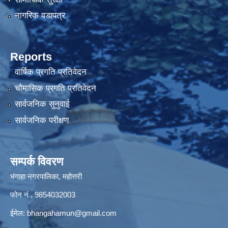
नागरिक वडापत्र
Reports
वार्षिक प्रगति प्रतिवेदन
चौमासिक प्रगति प्रतिवेदन
सार्वजनिक सुनुवाई
सार्वजनिक परीक्षण
सम्पर्क विवरण
भंगाहा नगरपालिका, महोत्तरी
फोन नं . 9854032003
ईमेल:
bhangahamun@gmail.com