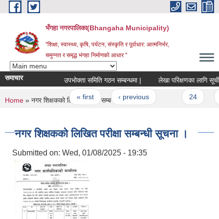
Skip to main content
भँगहा नगरपालिका(Bhangaha Municipality)
"शिक्षा, स्वास्थ्य, कृषि, पर्यटन, संस्कृति र पूर्वाधार: आत्मनिर्भर,
समुन्नत र समृद्ध भंगहा निर्माणको आधार "
समाचार
उपभोक्ता समिति गठन सम्बन्धमा |
लेखा परिक्षणका लागि सूची दर्ता 
Pages
« first
‹ previous
…
24
25
You are here
Home
» नगर शिक्षकको लिखित परीक्षा सम्बन्धी सूचना ।
नगर शिक्षकको लिखित परीक्षा सम्बन्धी सूचना ।
Submitted on:
Wed, 01/08/2025 - 19:35