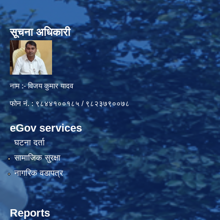
सूचना अधिकारी
नाम :- विजय कुमार यादव
फोन नं. : ९८४४१००१८५ / ९८२३७९००७८
eGov services
घटना दर्ता
सामाजिक सुरक्षा
नागरिक वडापत्र
Reports