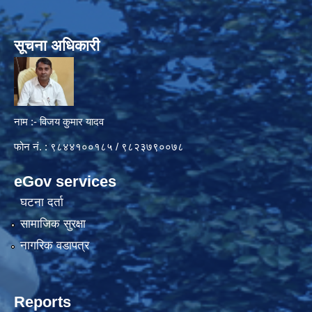
सूचना अधिकारी
नाम :- विजय कुमार यादव
फोन नं. : ९८४४१००१८५ / ९८२३७९००७८
eGov services
घटना दर्ता
सामाजिक सुरक्षा
नागरिक वडापत्र
Reports