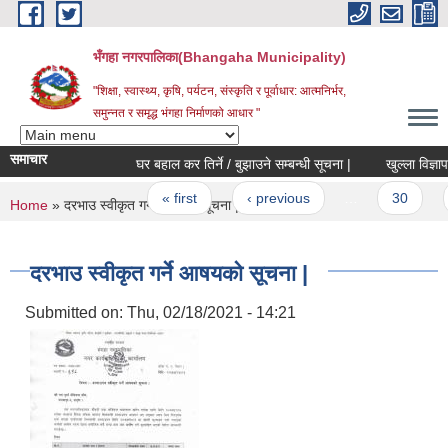
Skip to main content
भँगहा नगरपालिका(Bhangaha Municipality)
"शिक्षा, स्वास्थ्य, कृषि, पर्यटन, संस्कृति र पूर्वाधार: आत्मनिर्भर,
समुन्नत र समृद्ध भंगहा निर्माणको आधार "
समाचार
घर बहाल कर तिर्ने / बुझाउने सम्बन्धी सूचना |
खुल्ला विज्ञापन स
Pages
« first
‹ previous
…
30
3
You are here
Home
» दरभाउ स्वीकृत गर्ने आषयको सूचना |
दरभाउ स्वीकृत गर्ने आषयको सूचना |
Submitted on:
Thu, 02/18/2021 - 14:21