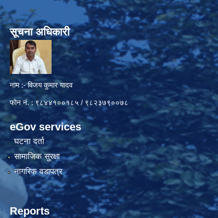
सूचना अधिकारी
नाम :- विजय कुमार यादव
फोन नं. : ९८४४१००१८५ / ९८२३७९००७८
eGov services
घटना दर्ता
सामाजिक सुरक्षा
नागरिक वडापत्र
Reports