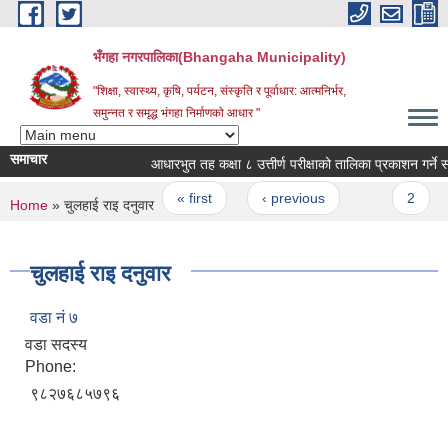
Skip to main content
भँगहा नगरपालिका(Bhangaha Municipality)
"शिक्षा, स्वास्थ्य, कृषि, पर्यटन, संस्कृति र पूर्वाधार: आत्मनिर्भर,
समुन्नत र समृद्ध भंगहा निर्माणको आधार "
समाचार
आधारभुत तह कक्षा ८ उत्तीर्ण परीक्षाको तालिका प्रकाशन गर्ने सम्बन
Pages
« first
‹ previous
…
2
You are here
Home
» चुलहाई राइ दनुवार
चुलहाई राइ दनुवार
वडा नं ७
वडा सदस्य
Phone:
९८२७६८५७९६