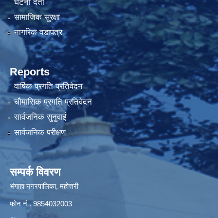
घटना दर्ता
सामाजिक सुरक्षा
नागरिक वडापत्र
Reports
वार्षिक प्रगति प्रतिवेदन
चौमासिक प्रगति प्रतिवेदन
सार्वजनिक सुनुवाई
सार्वजनिक परीक्षण
सम्पर्क विवरण
भंगाहा नगरपालिका, महोत्तरी
फोन नं . 9854032003