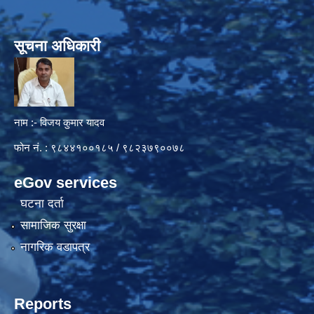
सूचना अधिकारी
नाम :- विजय कुमार यादव
फोन नं. : ९८४४१००१८५ / ९८२३७९००७८
eGov services
घटना दर्ता
सामाजिक सुरक्षा
नागरिक वडापत्र
Reports