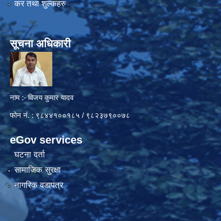
कर तथा शुल्कहरु
सूचना अधिकारी
नाम :- विजय कुमार यादव
फोन नं. : ९८४४१००१८५ / ९८२३७९००७८
eGov services
घटना दर्ता
सामाजिक सुरक्षा
नागरिक वडापत्र