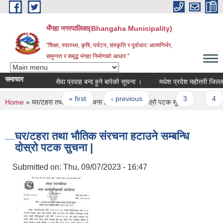
Skip to main content
भँगहा नगरपालिका(Bhangaha Municipality)
"शिक्षा, स्वास्थ्य, कृषि, पर्यटन, संस्कृति र पूर्वाधार: आत्मनिर्भर,
समुन्नत र समृद्ध भंगहा निर्माणको आधार "
समाचार
सेवा प्रवाह बन्द हुने बारेको सूचना ।
Pages
« first
‹ previous
…
3
4
You are here
Home
» घर/टहरा तथा भौतिक संरचना हटाउने सम्बन्धि दोस्रो पटक सुचना |
घर/टहरा तथा भौतिक संरचना हटाउने सम्बन्धि
दोस्रो पटक सुचना |
Submitted on:
Thu, 09/07/2023 - 16:47