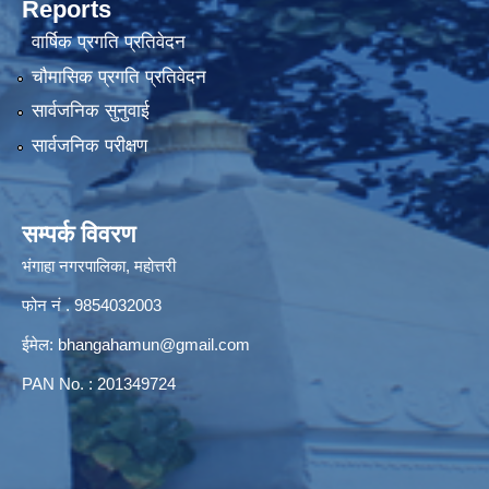
Reports
वार्षिक प्रगति प्रतिवेदन
चौमासिक प्रगति प्रतिवेदन
सार्वजनिक सुनुवाई
सार्वजनिक परीक्षण
सम्पर्क विवरण
भंगाहा नगरपालिका, महोत्तरी
फोन नं . 9854032003
ईमेल:
bhangahamun@gmail.com
PAN No. : 201349724