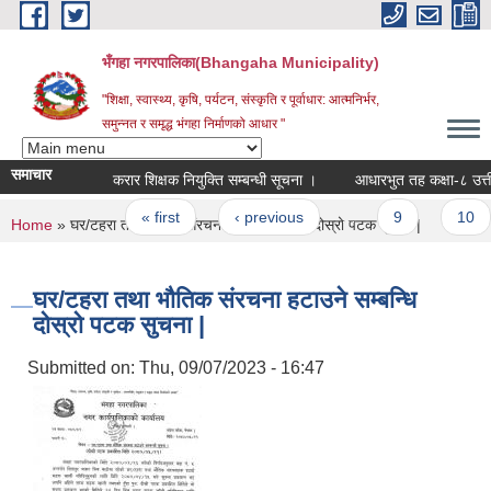
Skip to main content
भँगहा नगरपालिका(Bhangaha Municipality)
"शिक्षा, स्वास्थ्य, कृषि, पर्यटन, संस्कृति र पूर्वाधार: आत्मनिर्भर,
समुन्नत र समृद्ध भंगहा निर्माणको आधार "
समाचार
करार शिक्षक नियुक्ति सम्बन्धी सूचना ।
आधारभुत तह कक्षा-८ उत्तीर्ण ग्
Pages
« first
‹ previous
…
9
10
You are here
Home
» घर/टहरा तथा भौतिक संरचना हटाउने सम्बन्धि दोस्रो पटक सुचना |
घर/टहरा तथा भौतिक संरचना हटाउने सम्बन्धि
दोस्रो पटक सुचना |
Submitted on:
Thu, 09/07/2023 - 16:47