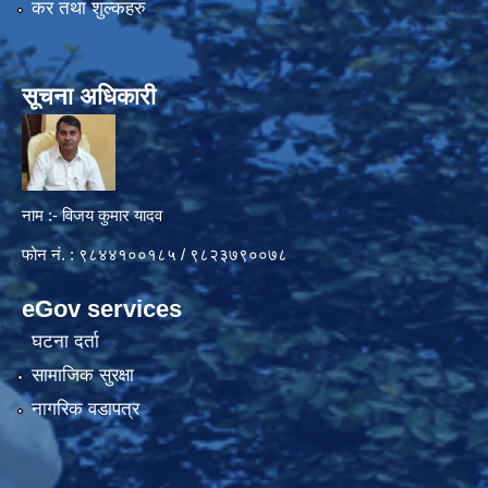
कर तथा शुल्कहरु
सूचना अधिकारी
नाम :- विजय कुमार यादव
फोन नं. : ९८४४१००१८५ / ९८२३७९००७८
eGov services
घटना दर्ता
सामाजिक सुरक्षा
नागरिक वडापत्र