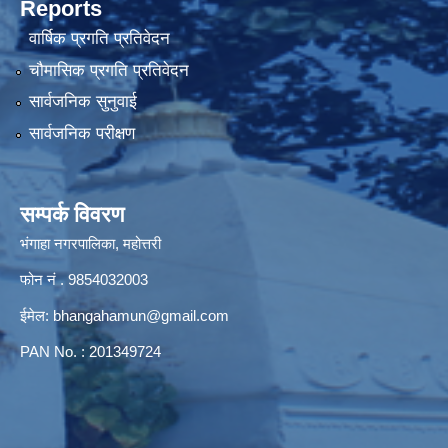
Reports
वार्षिक प्रगति प्रतिवेदन
चौमासिक प्रगति प्रतिवेदन
सार्वजनिक सुनुवाई
सार्वजनिक परीक्षण
सम्पर्क विवरण
भंगाहा नगरपालिका, महोत्तरी
फोन नं . 9854032003
ईमेल:
bhangahamun@gmail.com
PAN No. : 201349724