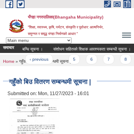
Skip to main content
भँगहा नगरपालिका(Bhangaha Municipality)
"शिक्षा, स्वास्थ्य, कृषि, पर्यटन, संस्कृति र पूर्वाधार: आत्मनिर्भर,
समुन्नत र समृद्ध भंगहा निर्माणको आधार "
समाचार
संचालन सम्बन्धि सूचना ।
संशोधन सहितको शिक्षक आवश्यकता सम्बन्धी सूचना ।
ages
 first
‹ previous
…
5
6
7
8
9
You are here
Home
» गहुँको बिउ वितरण सम्बन्धमी सूचना |
गहुँको बिउ वितरण सम्बन्धमी सूचना |
Submitted on:
Mon, 11/27/2023 - 16:01