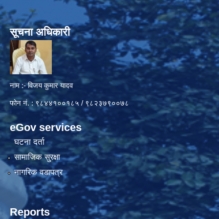
सूचना अधिकारी
नाम :- विजय कुमार यादव
फोन नं. : ९८४४१००१८५ / ९८२३७९००७८
eGov services
घटना दर्ता
सामाजिक सुरक्षा
नागरिक वडापत्र
Reports