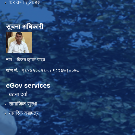
कर तथा शुल्कहरु
सूचना अधिकारी
नाम :- विजय कुमार यादव
फोन नं. : ९८४४१००१८५ / ९८२३७९००७८
eGov services
घटना दर्ता
सामाजिक सुरक्षा
नागरिक वडापत्र