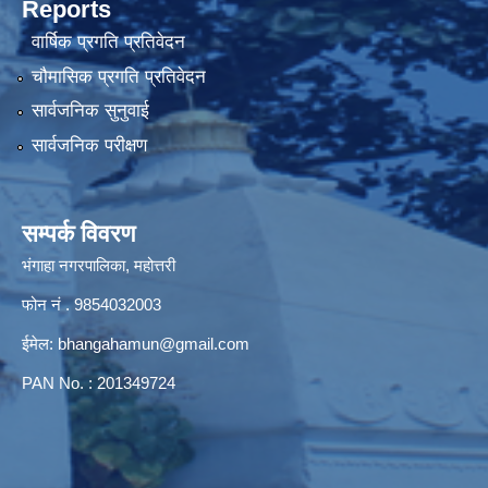
Reports
वार्षिक प्रगति प्रतिवेदन
चौमासिक प्रगति प्रतिवेदन
सार्वजनिक सुनुवाई
सार्वजनिक परीक्षण
सम्पर्क विवरण
भंगाहा नगरपालिका, महोत्तरी
फोन नं . 9854032003
ईमेल:
bhangahamun@gmail.com
PAN No. : 201349724