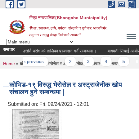
Skip to main content
भँगहा नगरपालिका(Bhangaha Municipality)
"शिक्षा, स्वास्थ्य, कृषि, पर्यटन, संस्कृति र पूर्वाधार: आत्मनिर्भर,
समुन्नत र समृद्ध भंगहा निर्माणको आधार "
समाचार
कक्षा ८ उत्तीर्ण परीक्षाको तालिका प्रकाशन गर्ने सम्बन्धमा ।
बागमती सिंचाई आयोजना अन
es
st
‹ previous
…
2
3
4
5
6
You are here
Home
» कोभिड-१९ विरुद्ध भेरोसेल र अस्ट्राजेनीक खोप संचालन हुने सम्बन्धमा |
कोभिड-१९ विरुद्ध भेरोसेल र अस्ट्राजेनीक खोप
संचालन हुने सम्बन्धमा |
Submitted on:
Fri, 09/24/2021 - 12:01