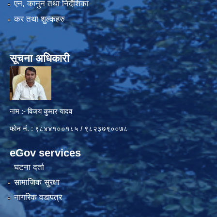
एन, कानुन तथा निर्देशिका
कर तथा शुल्कहरु
सूचना अधिकारी
नाम :- विजय कुमार यादव
फोन नं. : ९८४४१००१८५ / ९८२३७९००७८
eGov services
घटना दर्ता
सामाजिक सुरक्षा
नागरिक वडापत्र