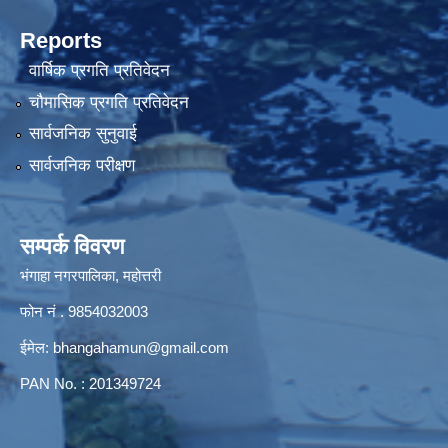
Reports
वार्षिक प्रगति प्रतिवेदन
चौमासिक प्रगति प्रतिवेदन
सार्वजनिक सुनुवाई
सार्वजनिक परीक्षण
सम्पर्क विवरण
भंगाहा नगरपालिका, महोत्तरी
फोन नं . 9854032003
ईमेल:
bhangahamun@gmail.com
PAN No. : 201349724