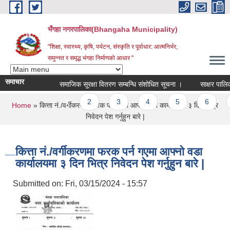
Skip to main content
भँगहा नगरपालिका(Bhangaha Municipality)
"शिक्षा, स्वास्थ्य, कृषि, पर्यटन, संस्कृति र पूर्वाधार: आत्मनिर्भर,
समुन्नत र समृद्ध भंगहा निर्माणको आधार "
समाचार
समाजिक सूरक्षा वितरण सम्बन्धि संशोधित सूचना ।
साक्षर पालिका 
Pages
1
2
3
4
5
6
7
You are here
Home
» कित्ता नं./वर्गीकरणमा फरक पर्न गएमा आफ्नो वडा कार्यालयमा ३ दिन भित्र
निवेदन पेश गर्नुहुन बारे |
कित्ता नं./वर्गीकरणमा फरक पर्न गएमा आफ्नो वडा
कार्यालयमा ३ दिन भित्र निवेदन पेश गर्नुहुन बारे |
Submitted on:
Fri, 03/15/2024 - 15:57