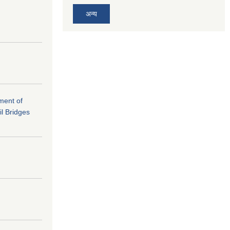
अन्य
ement of
il Bridges