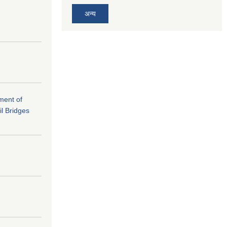
अन्य
ement of
il Bridges