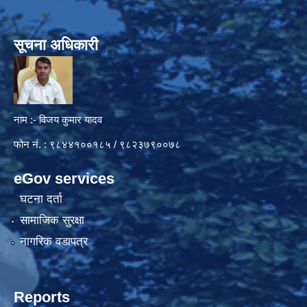
सूचना अधिकारी
नाम :- विजय कुमार यादव
फोन नं. : ९८४४१००१८५ / ९८२३७९००७८
eGov services
घटना दर्ता
सामाजिक सुरक्षा
नागरिक वडापत्र
Reports