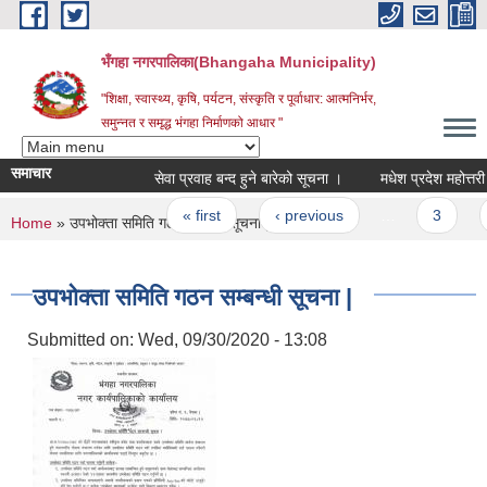
Skip to main content
भँगहा नगरपालिका(Bhangaha Municipality)
"शिक्षा, स्वास्थ्य, कृषि, पर्यटन, संस्कृति र पूर्वाधार: आत्मनिर्भर,
समुन्नत र समृद्ध भंगहा निर्माणको आधार "
समाचार
सेवा प्रवाह बन्द हुने बारेको सूचना ।
Pages
« first
‹ previous
…
3
4
You are here
Home
» उपभोक्ता समिति गठन सम्बन्धी सूचना |
उपभोक्ता समिति गठन सम्बन्धी सूचना |
Submitted on:
Wed, 09/30/2020 - 13:08