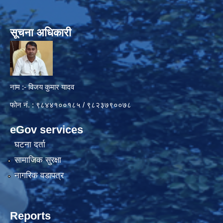
सूचना अधिकारी
नाम :- विजय कुमार यादव
फोन नं. : ९८४४१००१८५ / ९८२३७९००७८
eGov services
घटना दर्ता
सामाजिक सुरक्षा
नागरिक वडापत्र
Reports