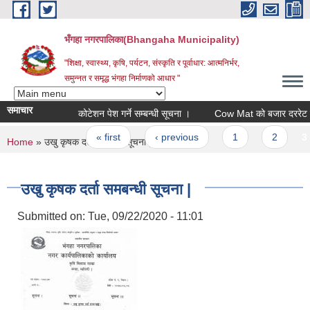
Skip to main content
भँगहा नगरपालिका(Bhangaha Municipality)
"शिक्षा, स्वास्थ्य, कृषि, पर्यटन, संस्कृति र पूर्वाधार: आत्मनिर्भर,
समुन्नत र समृद्ध भंगहा निर्माणको आधार "
समाचार
कोटेशन पेश गर्ने सम्बन्धी सूचना ।
Cow Mat को बजार दररेट पेश गर्
Pages
« first
‹ previous
1
2
3
You are here
Home
» उखु कृषक दर्ता समबन्धी सूचना |
उखु कृषक दर्ता समबन्धी सूचना |
Submitted on:
Tue, 09/22/2020 - 11:01