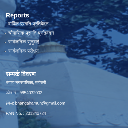
Reports
वार्षिक प्रगति प्रतिवेदन
चौमासिक प्रगति प्रतिवेदन
सार्वजनिक सुनुवाई
सार्वजनिक परीक्षण
सम्पर्क विवरण
भंगाहा नगरपालिका, महोत्तरी
फोन नं . 9854032003
ईमेल:
bhangahamun@gmail.com
PAN No. : 201349724