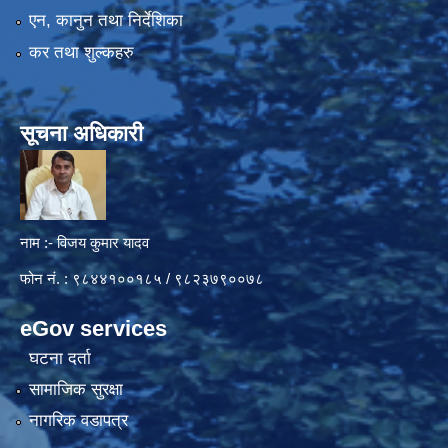
एन, कानुन तथा निर्देशिका
कर तथा शुल्कहरु
सूचना अधिकारी
नाम :- विजय कुमार यादव
फोन नं. : ९८४४१००१८५ / ९८२३७९००७८
eGov services
घटना दर्ता
सामाजिक सुरक्षा
नागरिक वडापत्र