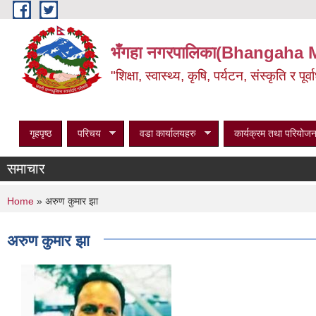
Skip to main content
भँगहा नगरपालिका(Bhangaha 
"शिक्षा, स्वास्थ्य, कृषि, पर्यटन, संस्कृति र प
गृहपृष्ठ
परिचय
वडा कार्यालयहरु
कार्यक्रम तथा परियोजन
समाचार
You are here
Home
» अरुण कुमार झा
अरुण कुमार झा