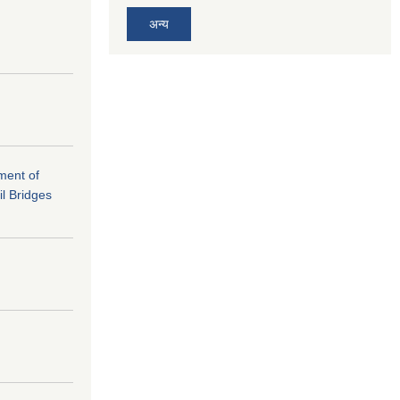
अन्य
ement of
il Bridges